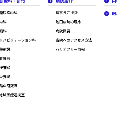
診療科・部門
病院紹介
内
糖尿病内科
理事長ご挨拶
眼
内科
池田病院の理念
眼科
病院概要
リハビリテーション科
当院へのアクセス方法
薬剤課
バリアフリー情報
看護部
検査課
栄養課
臨床研究課
地域医療連携室