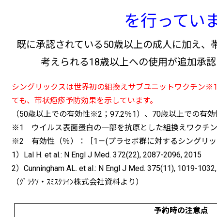
を行ってい
既に承認されている50歳以上の成人に加え、
考えられる18歳以上への使用が追加承認さ
シングリックスは世界初の組換えサブユニットワクチン※1
ても、帯状疱疹予防効果を示しています。
（50歳以上での有効性※2；97.2％1）、70歳以上での有効性
※1 ウイルス表面蛋白の一部を抗原とした組換えワクチ
※2 有効性（％）：［1－(プラセボ群に対するシングリック
1）Lal H. et al.: N Engl J Med. 372(22), 2087-2096, 2015
2）Cunningham AL. et al.: N Engl J Med. 375(11), 1019-1032
（ｸﾞﾗｸｿ・ｽﾐｽｸﾗｲﾝ株式会社資料より）
予約時の注意点