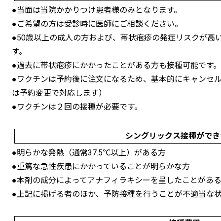
●当面は当院かかりつけ患者様のみとなります。
●ご希望の方は受診時に医師にご相談ください。
●50歳以上の成人の方および、帯状疱疹の発症リスクが高
す。
●過去に帯状疱疹にかかったことがある方も接種可能です。
●ワクチンは予約後に注文になるため、基本的にキャンセ
は予約変更で対応します）
●ワクチンは２回の接種が必要です。
シングリックス接種ができ
●明らかな発熱（通常37.5℃以上）がある方
●重篤な急性疾患にかかっていることが明らかな方
●本剤の成分によってアナフィラキシーを呈したことがあ
●上記に掲げる者のほか、予防接種を行うことが不適当な