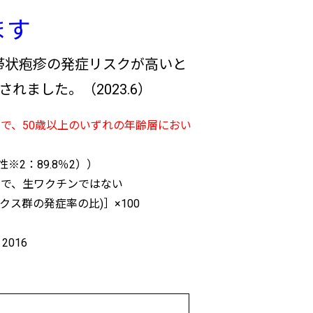
ます
帯状疱疹の発症リスクが高いと
れました。（2023.6）
で、50歳以上のいずれの年齢層におい
※2：89.8％2））
ンで、生ワクチンではない
ス群の発症率の比)］×100
, 2016