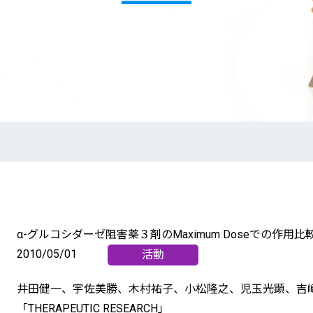
α-グルコシダーゼ阻害薬３剤のMaximum Doseでの作用比
2010/05/01
井田健一、宇佐美勝、木村祐子、小松隆之、児玉光顕、吉
「THERAPEUTIC RESEARCH」