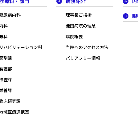
診療科・部門
病院紹介
内
糖尿病内科
理事長ご挨拶
眼
内科
池田病院の理念
眼科
病院概要
リハビリテーション科
当院へのアクセス方法
薬剤課
バリアフリー情報
看護部
検査課
栄養課
臨床研究課
地域医療連携室